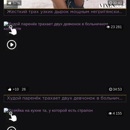
57%
30:40
Жесткий трах узких дырок мощным негритянским членом на тропическом курорте
23 281
+10
26
34:53
Худой паренёк трахает двух девчонок в больничном кабинете
4 155